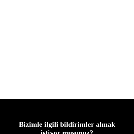
ArmourG
Bizimle ilgili bildirimler almak
istiyor musunuz?