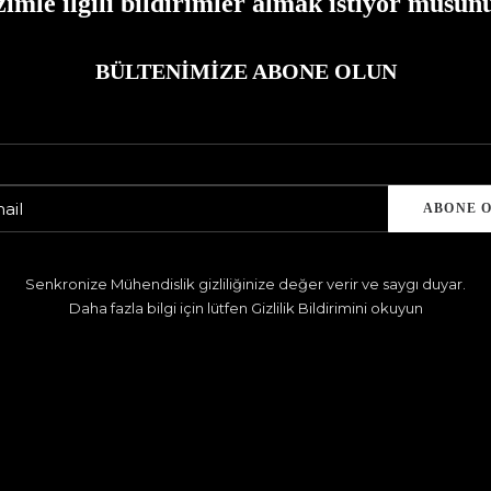
zimle ilgili bildirimler almak istiyor musun
BÜLTENIMIZE ABONE OLUN
Senkronize Mühendislik gizliliğinize değer verir ve saygı duyar.
Daha fazla bilgi için lütfen Gizlilik Bildirimini okuyun