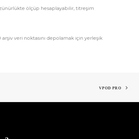
özünürlükte ölçüp hesaplayabilir, titreşim
00 arşiv veri noktasını depolamak için yerleşik
VPOD PRO