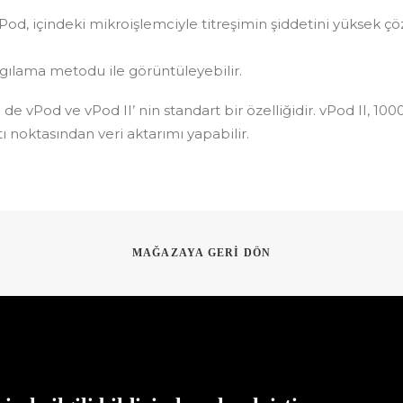
vPod, içindeki mikroişlemciyle titreşimin şiddetini yüksek ç
/algılama metodu ile görüntüleyebilir.
i de vPod ve vPod II’ nin standart bir özelliğidir. vPod II, 10
ı noktasından veri aktarımı yapabilir.
MAĞAZAYA GERI DÖN