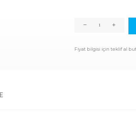
vPod
quantity
Fiyat bilgisi için teklif al b
E