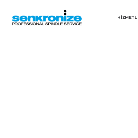
Home
Ürünlerimiz
vPod
HİZMETL