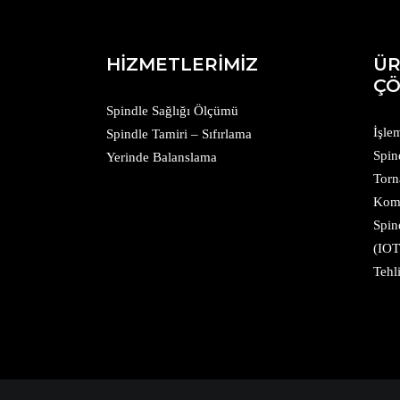
HİZMETLERİMİZ
ÜR
ÇÖ
Spindle Sağlığı Ölçümü
İşle
Spindle Tamiri – Sıfırlama
Spin
Yerinde Balanslama
Torn
Komp
Spin
(IOT
Tehl