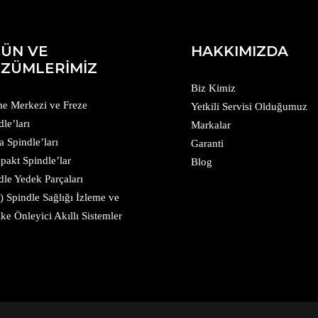
ÜN VE
HAKKIMIZDA
ZÜMLERİMİZ
Biz Kimiz
me Merkezi ve Freze
Yetkili Servisi Olduğumuz
dle’ları
Markalar
a Spindle’ları
Garanti
akt Spindle’lar
Blog
dle Yedek Parçaları
) Spindle Sağlığı İzleme ve
ike Önleyici Akıllı Sistemler