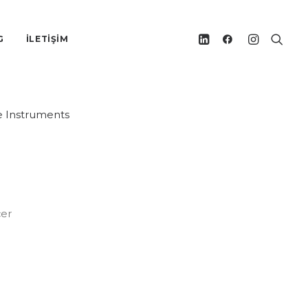
vPod
G
İLETİŞİM
 Instruments
çer