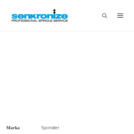
Direct Drive Spindle (Kaplin Aktarmalı)
Home
Ürünlerimiz
Direct Drive Spindle (Kaplin Aktarmalı)
HİZMETLERİMİZ
ÜRÜN VE ÇÖZÜMLERİMİZ
HAKKIMIZDA
BLOG
İLETİŞİM
Spinder
Marka