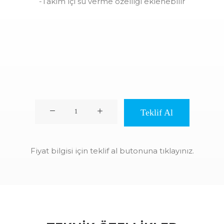
-Takım içi su verme özelliği eklenebilir
Direct
Teklif Al
Drive
Spindle
(Kaplin
Fiyat bilgisi için teklif al butonuna tıklayınız.
Aktarmalı)
quantity