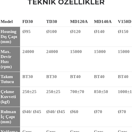
TEKNIK ÖZELLIKLER
Model
FD30
TD30
MD120A
MD140A
V150D
Housing
Ø95
Ø100
Ø120
Ø140
Ø150
Dış Çapı
(mm)
Max.
24000
24000
15000
15000
15000
Devir
Hızı
(rpm)
Takım
BT30
BT30
BT40
BT40
BT40
Tutucu
Çekme
250±25
250±25
700±70
850±50
1000±1
Kuvveti
(kgf)
Rulman
Ø40/ Ø45
Ø40/ Ø45
Ø60
Ø70
Ø70
İç Çapı
(mm)
Yağlama
Gres
Gres
Gres
Gres
Gres