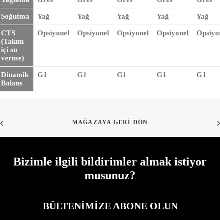
Soğutma
Yağ
Yağ
Yağ
Yağ
Yağ
CTS
Opsiyonel
Opsiyonel
Opsiyonel
Opsiyonel
Opsiyo
(Takım
içi su
verme)
Dinamik
G1
G1
G1
G1
G1
Balans
MAĞAZAYA GERI DÖN
Bizimle ilgili bildirimler almak istiyor
musunuz?
BÜLTENIMIZE ABONE OLUN